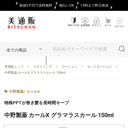
新規5千円で送料無料
後払いOK
15時まで即日発送
初めての方
会員登録
ログイン
カート
カテゴリ
美通販トップ
スタイリング
ローション
セットローション
中野製薬 カールX グラマラスカール 150ml
中野製薬
/
カールX
特殊PPTが巻き髪を長時間キープ
中野製薬 カールX グラマラスカール 150ml