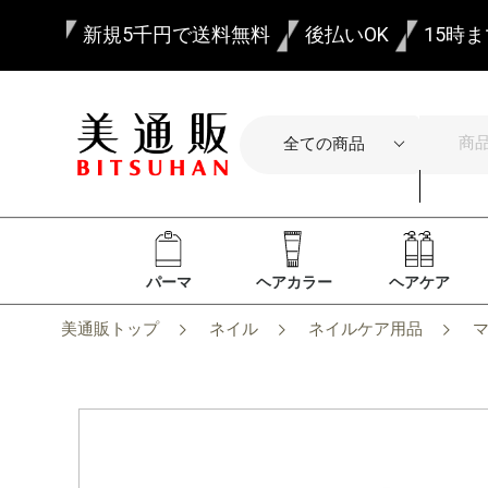
新規5千円で送料無料
後払いOK
15時
パーマ
ヘアカラー
ヘアケア
美通販トップ
ネイル
ネイルケア用品
マ