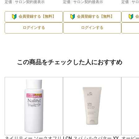
定価 : サロン契約後表示
定価 : サロン契約後表示
定価 : 
会員登録する【無料】
会員登録する【無料】
ログインする
ログインする
この商品をチェックした人におすすめ
ネイリティー ソークオフリ
LCN スパ シルクバター YY
オーピー