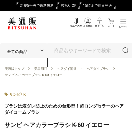
新規5千円で送料無料
後払いOK
15時まで即日発送
初めての方
会員登録
ログイン
カート
カテゴリ
美通販トップ
美容用品
ヘアダイ関連
ヘアダイブラシ
サンビ ヘアカラーブラシ K-60 イエロー
サンビ
/
K
ブラシは液ダレ防止のための台形型！超ロングセラーのヘア
ダイコームブラシ
サンビ ヘアカラーブラシ K-60 イエロー