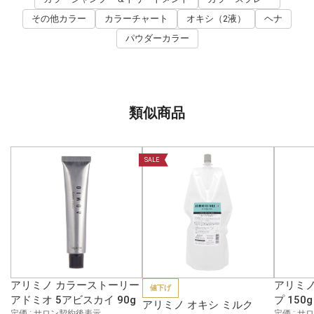
その他カラー
カラーチャート
オキシ（2液）
ヘナ
パウダーカラー
類似商品
SALE
アリミノ カラーストーリー
アリミノ
値下げ
アドミオ 5アビスカイ 90g
プ 150g
アリミノ オキシ ミルク
定価 : サロン契約後表示
定価 : 