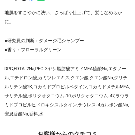
地肌をすこやかに洗い、さっぱり仕上げて、髪もなめらか
に。
●研究員の判断：ダメージ毛シャンプー
●香り：フローラルグリーン
DPG,EDTA-2Na,PEG-3ヤシ脂肪酸アミドMEA硫酸Na,エタノー
ル,エチドロン酸,カミツレエキス,クエン酸,クエン酸Na,グリチ
ルリチン酸2K,コカミドプロピルベタイン,コカミドメチルMEA,
サリチル酸,ポリクオタニウム-10,ポリクオタニウム-47,ラウラ
ミドプロピルヒドロキシスルタイン,ラウレス-4カルボン酸Na,
安息香酸Na,香料,水
お客様からのクチコミ