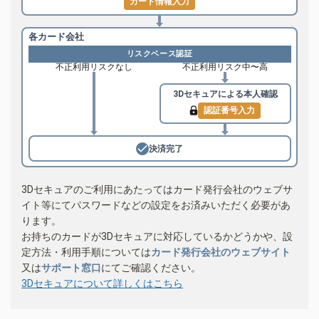
カード情報入力
各カード会社
リスクベース認証
不正利用リスクなし
不正利用リスク中〜高
3Dセキュアによる
本人確認
認証番号入力
決済完了
3Dセキュアのご利用にあたってはカード発行会社のウェブサ
イト等にてパスワードなどの設定をお済みいただく必要があ
ります。
お持ちのカードが3Dセキュアに対応しているかどうかや、設
定方法・利用手順については
カード発行会社のウェブサイト
又は
サポート窓口
にてご確認ください。
3Dセキュアについて詳しくはこちら