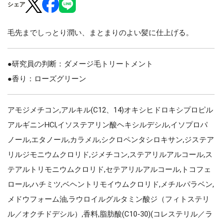
シェア
毛先までしっとり潤い、まとまりのよい髪に仕上げる。
●研究員の判断：ダメージ毛トリートメント
●香り：ローズグリーン
アモジメチコン,アルキル(C12、14)オキシヒドロキシプロピル
アルギニンHCl,イソステアリン酸ヘキシルデシル,イソプロパ
ノール,エタノール,カラメル,シクロペンタシロキサン,ジステア
リルジモニウムクロリド,ジメチコン,ステアリルアルコール,ス
テアルトリモニウムクロリド,セテアリルアルコール,トコフェ
ロール,ハチミツ,ベヘントリモイウムクロリド,メチルパラベン,
メドウフォーム油,ラウロイルグルタミン酸ジ（フィトステリ
ル／オクチドデシル）,香料,脂肪酸(C10-30)(コレステリル／ラ