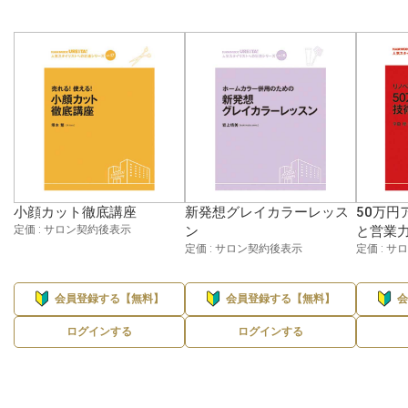
小顔カット徹底講座
新発想グレイカラーレッス
50万円
定価 : サロン契約後表示
ン
と営業
定価 : サロン契約後表示
定価 : 
会員登録する【無料】
会員登録する【無料】
ログインする
ログインする