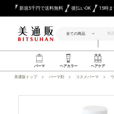
新規5千円で送料無料
後払いOK
15時
パーマ
ヘアカラー
ヘアケア
美通販トップ
パーマ剤
コスメパーマ