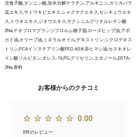
没食子酸,タンニン酸,加水分解ケラチン,アルギニン,ガリカバラ
花エキス,サトウキビエキス,シャクヤクエキス,センキュウエキ
ス,トウキエキス,ジオウエキス,サクシニルグリチルレチン酸
2Na,テオブロマグランジフロルム種子脂,ローズヒップ油,アボ
カド油,オリーブ油,ミネラルオイル,デキストリン,シクロデキス
トリン,PCAイソステアリン酸PEG-60水添ヒマシ油,セスキオレ
イン酸ソルビタン,オレス-16,PG,グリセリン,エタノール,EDTA-
2Na,香料
お客様からのクチコミ
☆☆☆☆☆
0.00
0件のレビュー