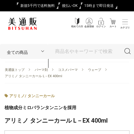
新規5千円で送料無料
後払いOK
15時まで即日発送
初めての方
会員登録
ログイン
カート
カテゴリ
美通販トップ
パーマ剤
コスメパーマ
ウェーブ
アリミノ タンニーカール L－EX 400ml
アリミノ
/
タンニーカール
植物成分ミロバランタンニンを採用
アリミノ タンニーカール L－EX 400ml