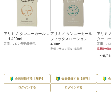
アリミノ タンニーカール L
アリミノ タンニーカール
アリミノ
－H 400ml
フィックスローション
ターローシ
定価 : サロン契約後表示
400ml
定価 : 
定価 : サロン契約後表示
美通販特価
〜8/3
会員登録する【無料】
会員登録する【無料】
ログインする
ログインする