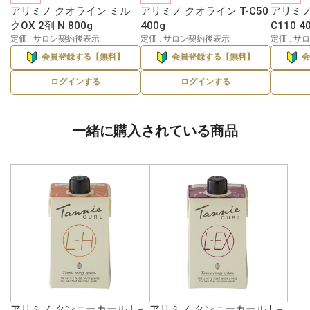
アリミノ クオライン ミル
アリミノ クオライン T-C50
アリミノ
クOX 2剤 N 800g
400g
C110 4
定価 : サロン契約後表示
定価 : サロン契約後表示
定価 : 
会員登録する【無料】
会員登録する【無料】
ログインする
ログインする
一緒に購入されている商品
アリミノ タンニーカール L－
アリミノ タンニーカール L－