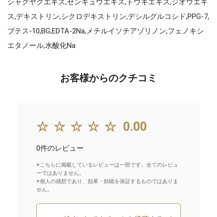
シャクヤクエキス,センキュウエキス,トウキエキス,ジオウエキ
ス,デキストリン,シクロデキストリン,デシルグルコシド,PPG-7,
ブテス-10,BG,EDTA-2Na,メチルイソチアゾリノン,フェノキシ
エタノール,水酸化Na
お客様からのクチコミ
☆☆☆☆☆
0.00
0件のレビュー
※こちらに掲載しているレビューは一部です。全てのレビュ
ーではありません。
※個人の感想であり、効果・効能を保証するものではありま
せん。