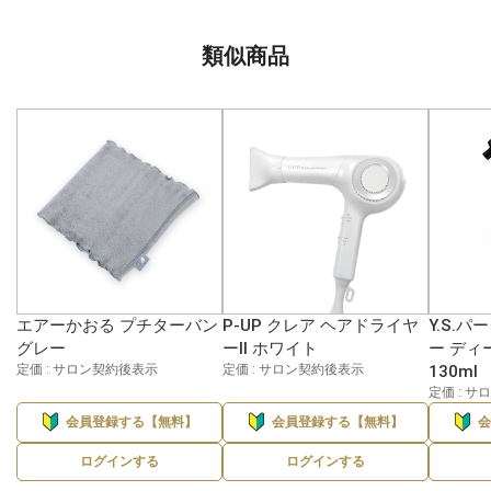
類似商品
エアーかおる プチターバン
P-UP クレア ヘアドライヤ
Y.S.
グレー
ーⅡ ホワイト
ー ディ
定価 : サロン契約後表示
定価 : サロン契約後表示
130ml
定価 : 
会員登録する【無料】
会員登録する【無料】
ログインする
ログインする