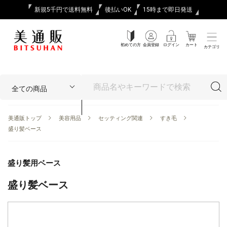
新規5千円で送料無料
後払いOK
15時まで即日発送
初めての方
会員登録
ログイン
カート
カテゴリ
美通販トップ
美容用品
セッティング関連
すき毛
盛り髪ベース
盛り髪用ベース
盛り髪ベース