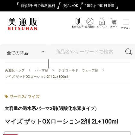
新規5千円で送料無料
後払いOK
15時まで即日発送
初めての方
会員登録
ログイン
カート
カテゴリ
美通販トップ
パーマ剤
チオコールド ウェーブ剤
マイズ ザットOXローション2剤 2L+100ml
ワークス
/
マイズ
大容量の過水系パーマ2剤(過酸化水素タイプ)
マイズ ザットOXローション2剤 2L+100ml