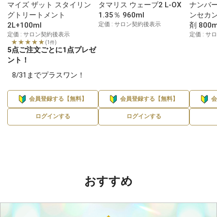
マイズ ザット スタイリン
タマリス ウェーブ2 L-OX
ナンバー
グトリートメント
1.35％ 960ml
ンセカン
2L+100ml
定価 : サロン契約後表示
剤 800m
定価 : サロン契約後表示
定価 : 
★★★★★
(1件)
5点ご注文ごとに1点プレゼ
ント！
8/31までプラスワン！
会員登録する【無料】
会員登録する【無料】
ログインする
ログインする
おすすめ