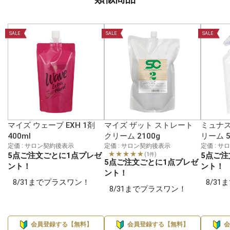
SALE
SALE
SALE
マイズ ウェーブ EXH 1剤
マイズ ザット ストレート
ミュナス
400ml
クリーム 2100g
リーム 5
定価 : サロン契約後表示
定価 : サロン契約後表示
定価 : 
★★★★★
5点ご注文ごとに1点プレゼ
5点ご注
(1件)
5点ご注文ごとに1点プレゼ
ント！
ント！
ント！
8/31までプラスワン！
8/3
8/31までプラスワン！
会員登録する【無料】
会員登録する【無料】