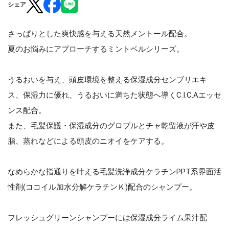
シェア
さっぱりとした爽快感を与える天然メントール配合。
夏のお悩みにアプローチするミントベルシリーズ。
うるおいを与え、頭皮環境を整える保湿成分センブリエキ
ス、保湿力に優れ、うるおいに満ちた状態へ導くC.I.C.Aエッセ
ンス配合。
また、毛髪保護・保湿成分のグロブルとチャ乾留液が汗や皮
脂、蒸れなどによる頭皮のニオイをケアする。
なめらかな指通りを叶える毛髪洗浄成分ケラチンPPT系界面活
性剤(ココイル加水分解ケラチンＫ)配合のシャンプー。
フレッシュグリーンシャンプーには保湿成分ライム果汁配