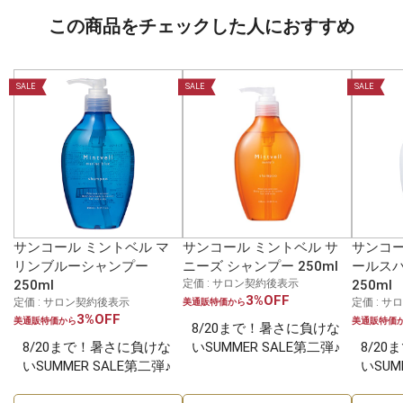
この商品をチェックした人におすすめ
SALE
SALE
SALE
サンコール ミントベル マ
サンコール ミントベル サ
サンコー
リンブルーシャンプー
ニーズ シャンプー 250ml
ールス
250ml
定価 : サロン契約後表示
250ml
3%OFF
定価 : サロン契約後表示
定価 : 
美通販特価から
3%OFF
美通販特価から
美通販特価
8/20まで！暑さに負けな
8/20まで！暑さに負けな
いSUMMER SALE第二弾♪
8/2
いSUMMER SALE第二弾♪
いSUM