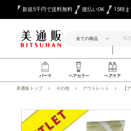
新規5千円で送料無料
後払いOK
15時
パーマ
ヘアカラー
ヘアケア
美通販トップ
その他
アウトレット
【ア