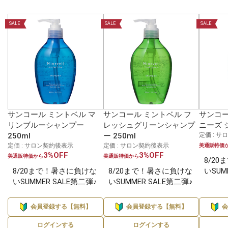
SALE
SALE
SALE
サンコール ミントベル マ
サンコール ミントベル フ
サンコー
リンブルーシャンプー
レッシュグリーンシャンプ
ニーズ 
250ml
ー 250ml
定価 : 
定価 : サロン契約後表示
定価 : サロン契約後表示
美通販特価
3%OFF
3%OFF
美通販特価から
美通販特価から
8/2
8/20まで！暑さに負けな
8/20まで！暑さに負けな
いSUM
いSUMMER SALE第二弾♪
いSUMMER SALE第二弾♪
会員登録する【無料】
会員登録する【無料】
ログインする
ログインする