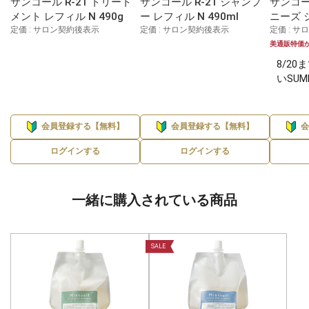
サンコール R-21 トリート
サンコール R-21 シャンプ
サンコー
メント レフィル N 490g
ー レフィル N 490ml
ニーズ 
定価 : サロン契約後表示
定価 : サロン契約後表示
定価 : 
美通販特価
8/2
いSUM
会員登録する【無料】
会員登録する【無料】
ログインする
ログインする
一緒に購入されている商品
SALE