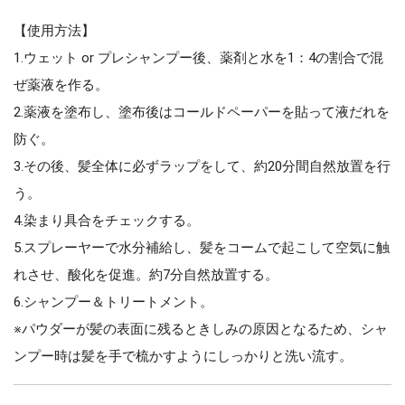
【使用方法】
1.ウェット or プレシャンプー後、薬剤と水を1：4の割合で混
ぜ薬液を作る。
2.薬液を塗布し、塗布後はコールドペーパーを貼って液だれを
防ぐ。
3.その後、髪全体に必ずラップをして、約20分間自然放置を行
う。
4.染まり具合をチェックする。
5.スプレーヤーで水分補給し、髪をコームで起こして空気に触
れさせ、酸化を促進。約7分自然放置する。
6.シャンプー＆トリートメント。
※パウダーが髪の表面に残るときしみの原因となるため、シャ
ンプー時は髪を手で梳かすようにしっかりと洗い流す。