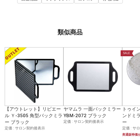
類似商品
SALE
【アウトレット】リビエー
ヤマムラ 一面バックミラー
トゥイン
ル Ｙ-3505 角型バックミラ
YBM-2072 ブラック
ンドミラー
ー ブラック
定価 : サロン契約後表示
ー
定価 : サロン契約後表示
定価 : 
美通販特価