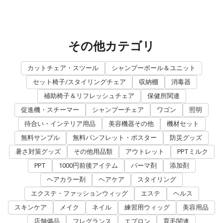
その他カテゴリ
カットチェア・スツール
シャンプーボール＆ユニット
セット椅子/スタイリングチェア
収納棚
消毒器
補助椅子＆リフレッシュチェア
保健所関連
促進機・スチーマー
シャンプーチェア
ワゴン
照明
待合い・インテリア用品
美容機器その他
機材セット
無料サンプル
無料パンフレット・ポスター
防災グッズ
暑さ対策グッズ
その他用品類
アウトレット
PPTミルク
PPT
1000円前後アイテム
パーマ剤
添加剤
ヘアカラー剤
ヘアケア
スタイリング
エクステ・ファッションウィッグ
エステ
ヘルス
スキンケア
メイク
ネイル
練習用ウィッグ
美容用品
店舗備品
フレグランス
エプロン
育毛関連