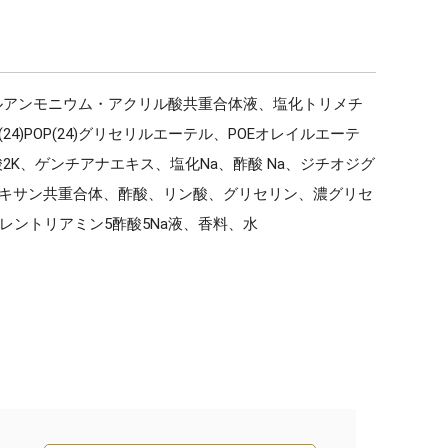
ルアンモニウム・アクリル酸共重合体液、塩化トリメチ
POP(24)グリセリルエーテル、POEオレイルエーテ
2K、ゲンチアナエキス、塩化Na、酢酸 Na、ジチオジグ
ロキサン共重合体、酢酸、リン酸、グリセリン、濃グリセ
ントリアミン5酢酸5Na液、香料、水