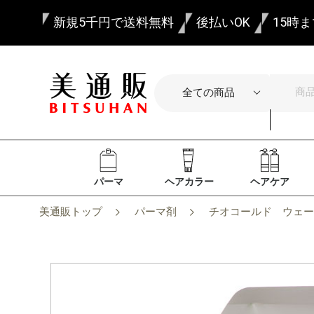
新規5千円で送料無料
後払いOK
15時
パーマ
ヘアカラー
ヘアケア
美通販トップ
パーマ剤
チオコールド ウェー