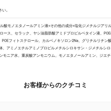
さい。
ール酸モノエタノールアミン液<その他の成分>塩化ジメチルジアリ
ス、セラック、ヤシ油脂肪酸アミドプロピルベタイン液、POE(24)
、POEフィトステロール、カルベノキソロン2Na、グリチルリチン酸
合体、アミノエチルアミノプロピルメチルシロキサン・ジメチルシ
ンモニア水、重炭酸アンモニウム、モノエタノールアミン、ジエチレ
お客様からのクチコミ