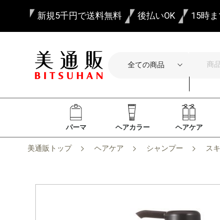
新規5千円で送料無料
後払いOK
15時
パーマ
ヘアカラー
ヘアケア
美通販トップ
ヘアケア
シャンプー
ス