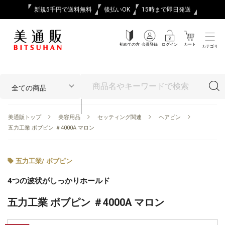
新規5千円で送料無料
後払いOK
15時まで即日発送
初めての方
会員登録
ログイン
カート
カテゴリ
美通販トップ
美容用品
セッティング関連
ヘアピン
五力工業 ボブピン ＃4000A マロン
五力工業
/
ボブピン
4つの波状がしっかりホールド
五力工業 ボブピン ＃4000A マロン