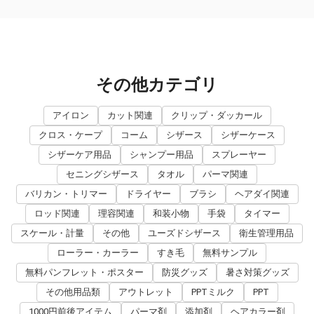
その他カテゴリ
アイロン
カット関連
クリップ・ダッカール
クロス・ケープ
コーム
シザース
シザーケース
シザーケア用品
シャンプー用品
スプレーヤー
セニングシザース
タオル
パーマ関連
バリカン・トリマー
ドライヤー
ブラシ
ヘアダイ関連
ロッド関連
理容関連
和装小物
手袋
タイマー
スケール・計量
その他
ユーズドシザース
衛生管理用品
ローラー・カーラー
すき毛
無料サンプル
無料パンフレット・ポスター
防災グッズ
暑さ対策グッズ
その他用品類
アウトレット
PPTミルク
PPT
1000円前後アイテム
パーマ剤
添加剤
ヘアカラー剤