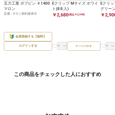
五力工業 ボブピン ＃1400
Eクリップ Mサイズ ホワイ
Eクリッ
マロン
ト(8本入)
グリーン
定価 : サロン契約後表示
￥2,680
￥2,90
(税込￥2,948)
会員登録する【無料】
ログインする
カートに入れる
この商品をチェックした人におすすめ