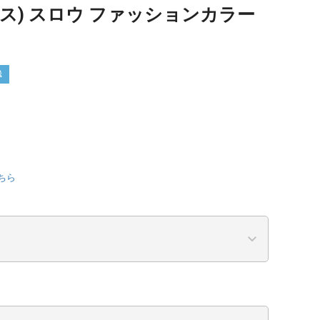
クス) スロウ ファッションカラー
送
ちら