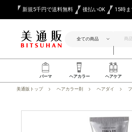
新規5千円で送料無料
後払いOK
15時
パーマ
ヘアカラー
ヘアケア
美通販トップ
ヘアカラー剤
ヘアダイ