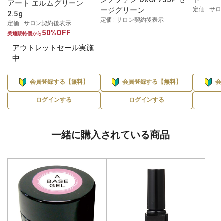
アート エルムグリーン
ージグリーン
定価 : 
2.5g
定価 : サロン契約後表示
定価 : サロン契約後表示
50%OFF
美通販特価から
アウトレットセール実施
中
会員登録する【無料】
会員登録する【無料】
ログインする
ログインする
一緒に購入されている商品