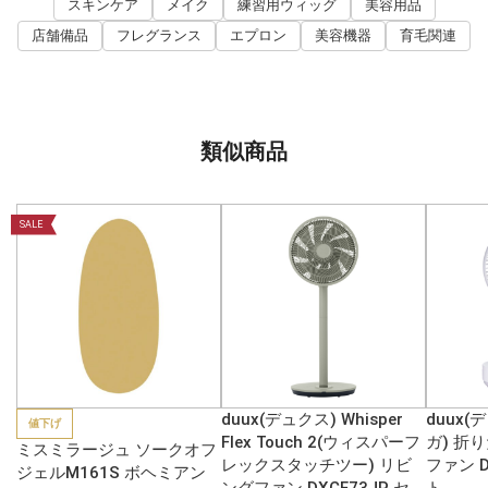
スキンケア
メイク
練習用ウィッグ
美容用品
店舗備品
フレグランス
エプロン
美容機器
育毛関連
類似商品
SALE
duux(デュクス) Whisper
duux(
値下げ
Flex Touch 2(ウィスパーフ
ガ) 折
ミスミラージュ ソークオフ
レックスタッチツー) リビ
ファン D
ジェルM161S ボヘミアン
ングファン DXCF73JP セ
ト