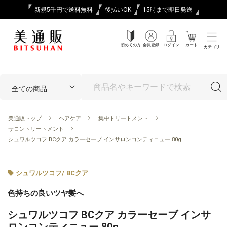
新規5千円で送料無料
後払いOK
15時まで即日発送
初めての方
会員登録
ログイン
カート
カテゴリ
美通販トップ
ヘアケア
集中トリートメント
サロントリートメント
シュワルツコフ BCクア カラーセーブ インサロンコンティニュー 80g
シュワルツコフ
/
BCクア
色持ちの良いツヤ髪へ
シュワルツコフ BCクア カラーセーブ インサ