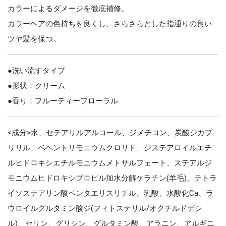
カラーによるダメージを徹底補修。
カラーヘアの色持ちを良くし、さらさらとした指通りの良い
ツヤ髪を保つ。
●洗い流すタイプ
●形状：クリーム
●香り：フルーティーフローラル
<成分>水、セテアリルアルコール、ジメチコン、炭酸ジカプ
リリル、ベヘントリモニウムクロリド、ジステアロイルエチ
ルヒドロキシエチルモニウムメトサルフェート、ステアルジ
モニウムヒドロキシプロピル加水分解ケラチン(羊毛)、テトラ
イソステアリン酸ペンタエリスリチル、乳酸、水酸化Ca、ラ
ウロイルグルタミン酸ジ(フィトステリル/オクチルドデシ
ル)、セリン、グリシン、グルタミン酸、アラニン、アルギニ