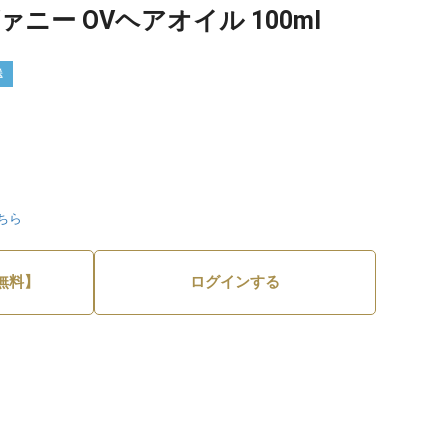
ニー OVヘアオイル 100ml
送
ちら
無料】
ログインする