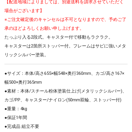
【配送地域によりましては、別途送料を請求させていただく
場合がございます】
※ご注文確定後のキャンセルは不可となりますので、予めご了
承のほどよろしくお願い申し上げます。
たっぷり入る2段式。キャスター付で移動もラクラク。
キャスターは2箇所ストッパー付。フレームはサビに強いメタ
リックシルバー塗装。
●サイズ：本体/高さ655×幅548×奥行360mm、カゴ/高さ167×
幅500×奥行365mm
●素材：本体/スチール粉体塗装仕上げ(メタリックシルバー)、
カゴ/PP、キャスター/ナイロン(50mm双輪、ストッパー付)
●重量：4kg
●保証1年間
●完成品 組立不要