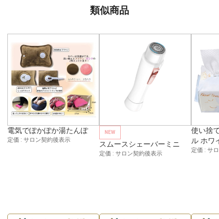
類似商品
電気でぽかぽか湯たんぽ
使い捨
NEW
定価 : サロン契約後表示
ル ホワ
スムースシェーバーミニ
定価 : 
定価 : サロン契約後表示