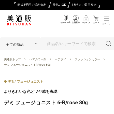
新規5千円で送料無料
後払いOK
15時まで即日発送
初めての方
会員登録
ログイン
カート
カテゴリ
美通販トップ
ヘアカラー剤
ヘアダイ
ファッションカラー
デミ フュージョニスト 6-R/rose 80g
デミ
/
フュージョニスト
よりきれいな色とツヤ感を表現
デミ フュージョニスト 6-R/rose 80g