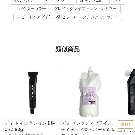
その他カラー
カラーチャート
オキシ（2液）
ヘナ
パウダーカラー
グレイ／グレイファッションカラー
スピードヘアダイ(1・2剤セット)
ノンジアミンカラー
類似商品
デミ トイロクション DK-
デミ セレクティブライン
値下げ
CRG 80g
デミディベロッパー 6％ レ
デミ ト