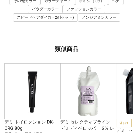
その他カラー
カラーチャート
オキシ（2液）
ヘナ
パウダーカラー
ファッションカラー
スピードヘアダイ(1・2剤セット)
ノンジアミンカラー
類似商品
デミ トイロクション DK-
デミ セレクティブライン
値下げ
CRG 80g
デミディベロッパー 6％ レ
デミ ト