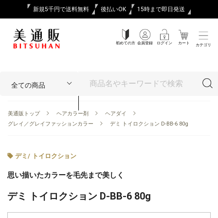
新規5千円で送料無料
後払いOK
15時まで即日発送
初めての方
会員登録
ログイン
カート
カテゴリ
美通販トップ
ヘアカラー剤
ヘアダイ
グレイ／グレイファッションカラー
デミ トイロクション D-BB-6 80g
デミ
/
トイロクション
思い描いたカラーを毛先まで美しく
デミ トイロクション D-BB-6 80g