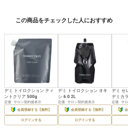
この商品をチェックした人におすすめ
デミ トイロクション ティ
デミ トイロクション オキ
デミ セ
ントクリア 500g
シ 6.0 2L
デミカラー
定価 : サロン契約後表示
定価 : サロン契約後表示
定価 : 
会員登録する【無料】
会員登録する【無料】
ログインする
ログインする