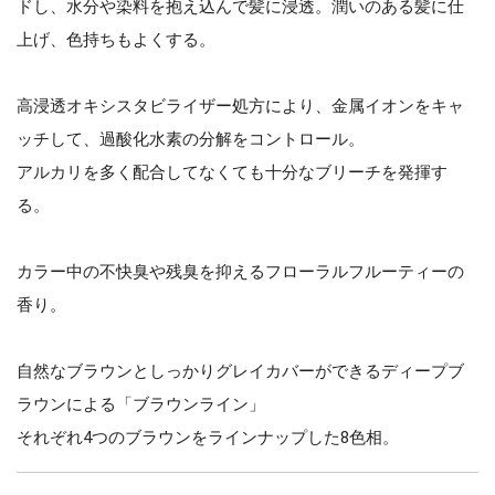
ドし、水分や染料を抱え込んで髪に浸透。潤いのある髪に仕
上げ、色持ちもよくする。
高浸透オキシスタビライザー処方により、金属イオンをキャ
ッチして、過酸化水素の分解をコントロール。
アルカリを多く配合してなくても十分なブリーチを発揮す
る。
カラー中の不快臭や残臭を抑えるフローラルフルーティーの
香り。
自然なブラウンとしっかりグレイカバーができるディープブ
ラウンによる「ブラウンライン」
それぞれ4つのブラウンをラインナップした8色相。