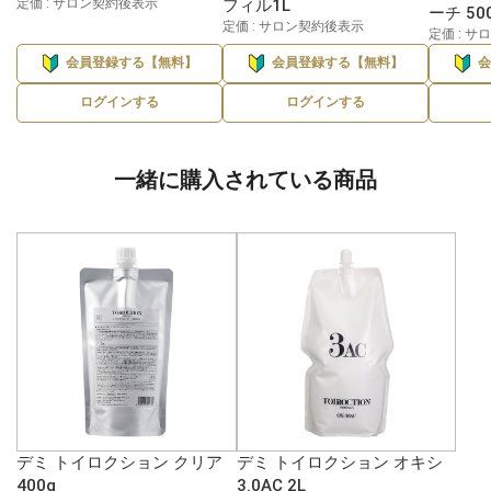
定価 : サロン契約後表示
フィル1L
ーチ 50
定価 : サロン契約後表示
定価 : 
会員登録する【無料】
会員登録する【無料】
ログインする
ログインする
一緒に購入されている商品
デミ トイロクション クリア
デミ トイロクション オキシ
400g
3.0AC 2L