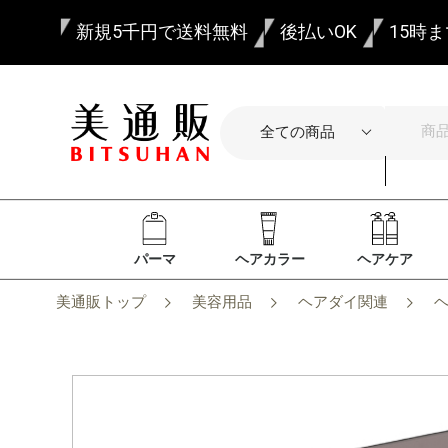
新規5千円で送料無料
後払いOK
15時
パーマ
ヘアカラー
ヘアケア
美通販トップ
美容用品
ヘアダイ関連