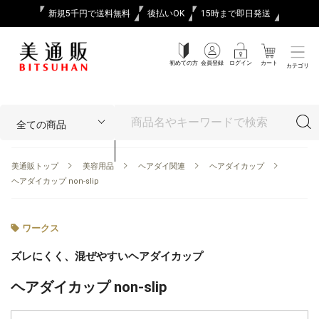
新規5千円で送料無料
後払いOK
15時まで即日発送
初めての方
会員登録
ログイン
カート
カテゴリ
美通販トップ
美容用品
ヘアダイ関連
ヘアダイカップ
ヘアダイカップ non-slip
ワークス
ズレにくく、混ぜやすいヘアダイカップ
ヘアダイカップ non-slip