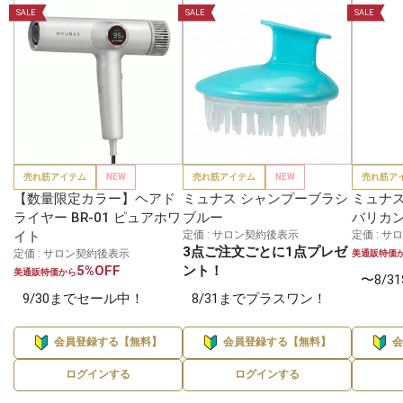
SALE
SALE
SALE
売れ筋アイテム
NEW
売れ筋アイテム
NEW
売れ筋ア
【数量限定カラー】ヘアド
ミュナス シャンプーブラシ
ミュナス
ライヤー BR-01 ピュアホワ
ブルー
バリカン
イト
定価 : サロン契約後表示
定価 : 
3点ご注文ごとに1点プレゼ
定価 : サロン契約後表示
美通販特価
5%OFF
ント！
美通販特価から
〜8/3
9/30までセール中！
8/31までプラスワン！
会員登録する【無料】
会員登録する【無料】
ログインする
ログインする