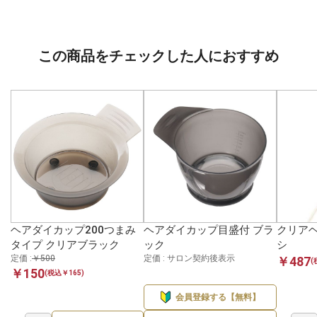
この商品をチェックした人におすすめ
ヘアダイカップ200つまみ
ヘアダイカップ目盛付 ブラ
クリア
タイプ クリアブラック
ック
シ
定価 :
￥500
定価 : サロン契約後表示
￥487
(
￥150
(税込￥165)
会員登録する【無料】