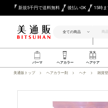
新規5千円で送料無料
後払いOK
15時
パーマ
ヘアカラー
ヘアケア
美通販トップ
ヘアカラー剤
ヘナ
雑貨