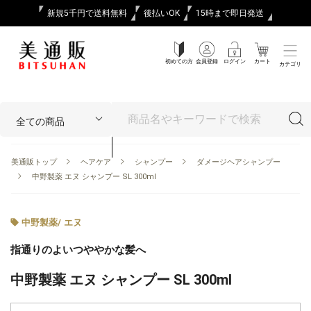
新規5千円で送料無料
後払いOK
15時まで即日発送
初めての方
会員登録
ログイン
カート
カテゴリ
美通販トップ
ヘアケア
シャンプー
ダメージヘアシャンプー
中野製薬 エヌ シャンプー SL 300ml
中野製薬
/
エヌ
指通りのよいつややかな髪へ
中野製薬 エヌ シャンプー SL 300ml