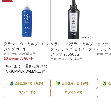
クラシエ 冷スカルプクレン
クラシエ バサラ スカルプ
セフテイ
ジング 200g
クレンジング モイストクリ
インシャ
定価 : サロン契約後表示
ア レフィル500g
定価 : 
5%OFF
定価 : サロン契約後表示
美通販特価から
8/20まで！暑さに負けな
いSUMMER SALE第二弾♪
会員登録する【無料】
会員登録する【無料】
ログインする
ログインする