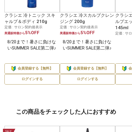
クラシエ 冷トニック スキ
クラシエ 冷スカルプクレン
クラシエ
ャルプ＆ボディ 210g
ジング 200g
ルプエッ
定価 : サロン契約後表示
定価 : サロン契約後表示
145ml
5%OFF
5%OFF
定価 : 
美通販特価から
美通販特価から
8/20まで！暑さに負けな
8/20まで！暑さに負けな
いSUMMER SALE第二弾♪
いSUMMER SALE第二弾♪
会員登録する【無料】
会員登録する【無料】
ログインする
ログインする
この商品をチェックした人におすすめ
SALE