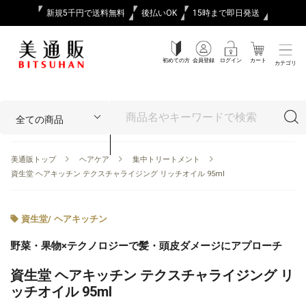
新規5千円で送料無料
後払いOK
15時まで即日発送
初めての方
会員登録
ログイン
カート
カテゴリ
美通販トップ
ヘアケア
集中トリートメント
資生堂 ヘアキッチン テクスチャライジング リッチオイル 95ml
資生堂
/
ヘアキッチン
野菜・果物×テクノロジーで髪・頭皮ダメージにアプローチ
資生堂 ヘアキッチン テクスチャライジング リ
ッチオイル 95ml