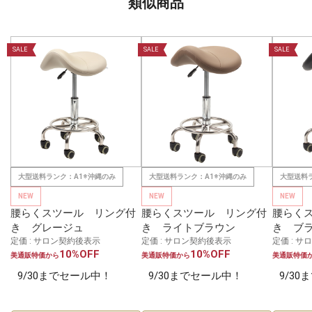
類似商品
SALE
SALE
SALE
大型送料ランク：A1※沖縄のみ
大型送料ランク：A1※沖縄のみ
大型送料
NEW
NEW
NEW
腰らくスツール リング付
腰らくスツール リング付
腰らく
き グレージュ
き ライトブラウン
き ブ
定価 : サロン契約後表示
定価 : サロン契約後表示
定価 : 
10%OFF
10%OFF
美通販特価から
美通販特価から
美通販特価
9/30までセール中！
9/30までセール中！
9/3