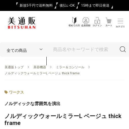
新規5千円で送料無料
後払いOK
15時まで即日発送
初めての方
会員登録
ログイン
カート
カテゴリ
美通販トップ
美容機器
ミラー＆コンソール
ノルディックウォールミラーL ベージュ thick frame
ワークス
ノルディックな雰囲気を演出
ノルディックウォールミラーL ベージュ thick
frame