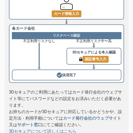
カード情報入力
各カード会社
リスクベース認証
不正利用リスクなし
不正利用リスク中〜高
3Dセキュアによる
本人確認
認証番号入力
決済完了
3Dセキュアのご利用にあたってはカード発行会社のウェブサ
イト等にてパスワードなどの設定をお済みいただく必要があ
ります。
お持ちのカードが3Dセキュアに対応しているかどうかや、設
定方法・利用手順については
カード発行会社のウェブサイト
又は
サポート窓口
にてご確認ください。
3Dセキュアについて詳しくはこちら