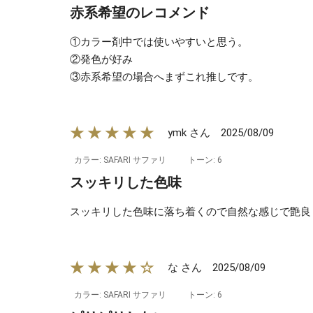
赤系希望のレコメンド
①カラー剤中では使いやすいと思う。
②発色が好み
③赤系希望の場合へまずこれ推しです。
★★★★★
2025/08/09
ymk さん
カラー: SAFARI サファリ
トーン: 6
スッキリした色味
スッキリした色味に落ち着くので自然な感じで艶良
★★★★☆
2025/08/09
な さん
カラー: SAFARI サファリ
トーン: 6