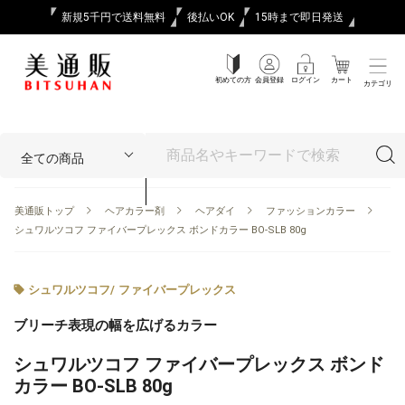
新規5千円で送料無料
後払いOK
15時まで即日発送
初めての方
会員登録
ログイン
カート
カテゴリ
美通販トップ
ヘアカラー剤
ヘアダイ
ファッションカラー
シュワルツコフ ファイバープレックス ボンドカラー BO-SLB 80g
シュワルツコフ
/
ファイバープレックス
ブリーチ表現の幅を広げるカラー
シュワルツコフ ファイバープレックス ボンド
カラー BO-SLB 80g