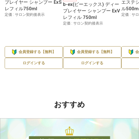
プレイヤー シャンプー ExS
エステシ
b-ex(ビーエックス) ディー
レフィル750ml
ル500m
プレイヤー シャンプー ExV
定価 : サロン契約後表示
定価 : 
レフィル 750ml
定価 : サロン契約後表示
会員登録する【無料】
会員登録する【無料】
ログインする
ログインする
おすすめ