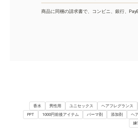
商品に同梱の請求書で、コンビニ、銀行、Pay
香水
男性用
ユニセックス
ヘアフレグランス
PPT
1000円前後アイテム
パーマ剤
添加剤
ヘ
練