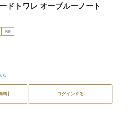
オードトワレ オーブルーノート
廃番
ちら
無料】
ログインする