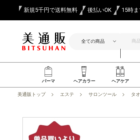
新規5千円で送料無料
後払いOK
15時
パーマ
ヘアカラー
ヘアケア
美通販トップ
エステ
サロンツール
タ