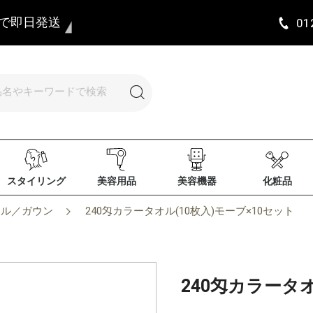
まで即日発送
01
スタイリング
美容用品
美容機器
化粧品
オル／ガウン
240匁カラータオル(10枚入)モーブ×10セット
240匁カラータオ