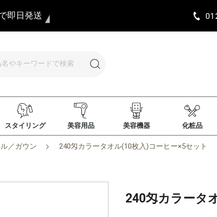
まで即日発送
01
スタイリング
美容用品
美容機器
化粧品
オル／ガウン
240匁カラータオル(10枚入)コーヒー×5セット
240匁カラータ