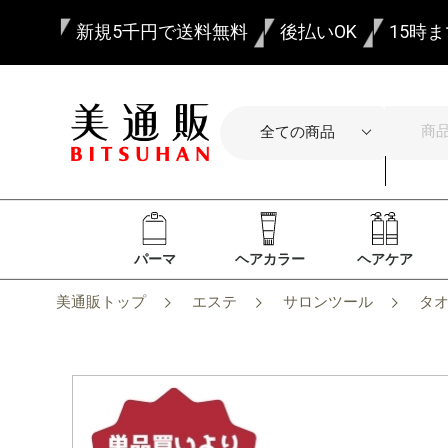
新規5千円で送料無料
後払いOK
15時
パーマ
ヘアカラー
ヘアケア
美通販トップ
エステ
サロンツール
タ