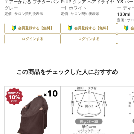
エアーかおる プチターバン
P-UP クレア ヘアドライヤ
Y.S.
グレー
ーⅡ ホワイト
ー ディ
定価 : サロン契約後表示
定価 : サロン契約後表示
130ml
定価 : 
会員登録する【無料】
会員登録する【無料】
ログインする
ログインする
この商品をチェックした人におすすめ