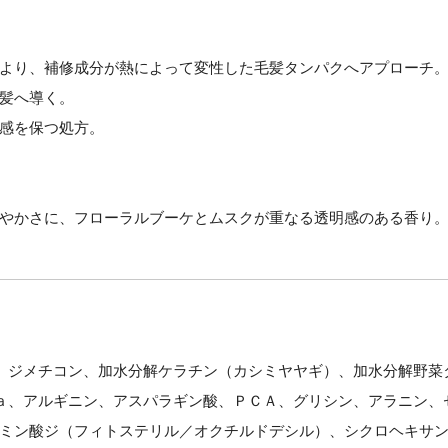
より、補修成分が熱によって変性した毛髪タンパクへアプローチ
髪へ導く。
感を保つ処方。
やかさに、フローラルブーケとムスクが重なる透明感のある香り
、ジメチコン、加水分解ケラチン（カシミヤヤギ）、加水分解野菜
ａ、アルギニン、アスパラギン酸、ＰＣＡ、グリシン、アラニン、
ミン酸ジ（フィトステリル／オクチルドデシル）、シクロヘキサ