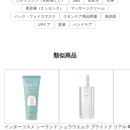
クレンジング（化粧落とし）
洗顔
化粧水
乳液
美容液（エッセンス）
マッサージクリーム
パック・フェイスマスク
スキンケア用品関連
美顔器
UVケア
原液
ハンドケア
類似商品
インターコスメ シーランド
シュウウエムラ ブライトク
リアル R