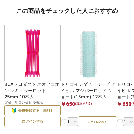
この商品をチェックした人におすすめ
BCAプロダクツ ネオアニオ
トリコインダストリーズ ア
トリコイ
ン レギュラーロッド
イビル マジパーロッド シ
イビル 
25mm 10本入
ョート(15mm) 12本入
ョート(2
定価 : サロン契約後表示
￥650
￥650
(税込￥715)
(
会員登録する【無料】
ログインする
カートに入れる