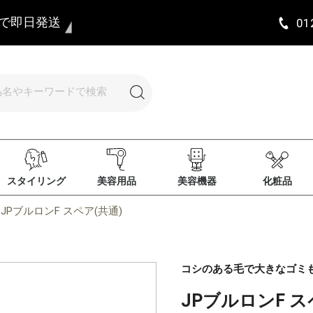
まで即日発送
01
スタイリング
美容用品
美容機器
化粧品
JPブルロンF スペア(共通)
コシのある毛で大きなゴミ
JPブルロンF ス