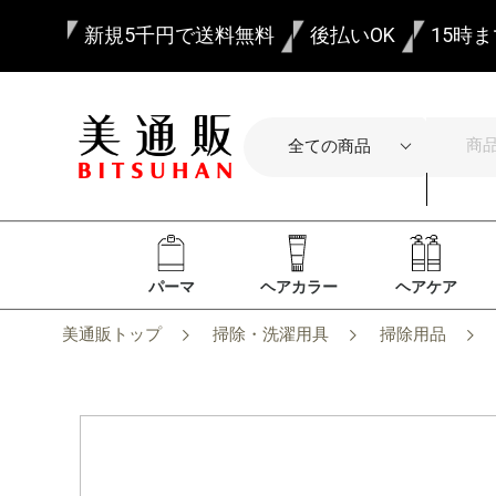
新規5千円で送料無料
後払いOK
15時
パーマ
ヘアカラー
ヘアケア
美通販トップ
掃除・洗濯用具
掃除用品