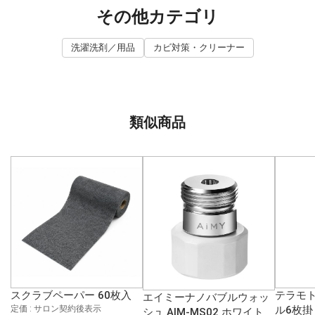
その他カテゴリ
洗濯洗剤／用品
カビ対策・クリーナー
類似商品
スクラブペーパー 60枚入
テラモト
エイミーナノバブルウォッ
定価 : サロン契約後表示
ル6枚掛
シュ AIM-MS02 ホワイト