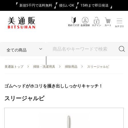
新規5千円で送料無料
後払いOK
15時まで即日発送
初めての方
会員登録
ログイン
カート
カテゴリ
美通販トップ
掃除・洗濯用具
掃除用品
スリージャルビ
ゴムヘッドがホコリを掻き出ししっかりキャッチ！
スリージャルビ