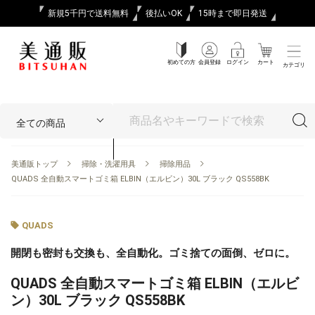
新規5千円で送料無料
後払いOK
15時まで即日発送
初めての方
会員登録
ログイン
カート
カテゴリ
美通販トップ
掃除・洗濯用具
掃除用品
QUADS 全自動スマートゴミ箱 ELBIN（エルビン）30L ブラック QS558BK
QUADS
開閉も密封も交換も、全自動化。ゴミ捨ての面倒、ゼロに。
QUADS 全自動スマートゴミ箱 ELBIN（エルビ
ン）30L ブラック QS558BK