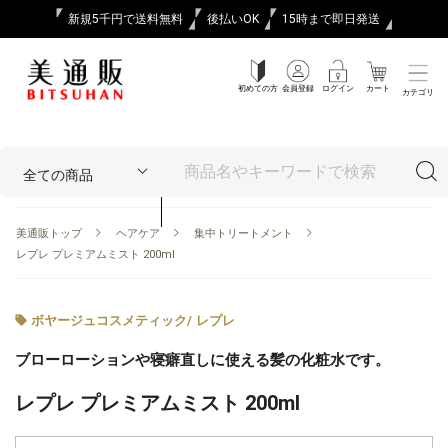
新規5千円で送料無料
後払いOK
15時まで即日発送
初めての方
会員登録
ログイン
カート
カテゴリ
美通販トップ
ヘアケア
集中トリートメント
レプレ プレミアムミスト 200ml
ボヤージュコスメティック
/
レプレ
ブローローションや寝癖直しに使える髪の化粧水です。
レプレ プレミアムミスト 200ml