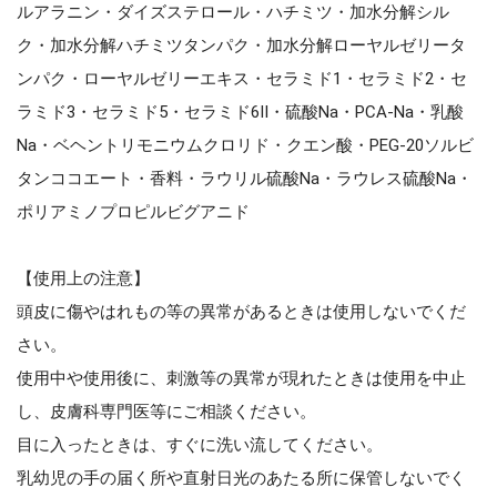
ルアラニン・ダイズステロール・ハチミツ・加水分解シル
ク・加水分解ハチミツタンパク・加水分解ローヤルゼリータ
ンパク・ローヤルゼリーエキス・セラミド1・セラミド2・セ
ラミド3・セラミド5・セラミド6II・硫酸Na・PCA-Na・乳酸
Na・ベヘントリモニウムクロリド・クエン酸・PEG-20ソルビ
タンココエート・香料・ラウリル硫酸Na・ラウレス硫酸Na・
ポリアミノプロピルビグアニド
【使用上の注意】
頭皮に傷やはれもの等の異常があるときは使用しないでくだ
さい。
使用中や使用後に、刺激等の異常が現れたときは使用を中止
し、皮膚科専門医等にご相談ください。
目に入ったときは、すぐに洗い流してください。
乳幼児の手の届く所や直射日光のあたる所に保管しないでく